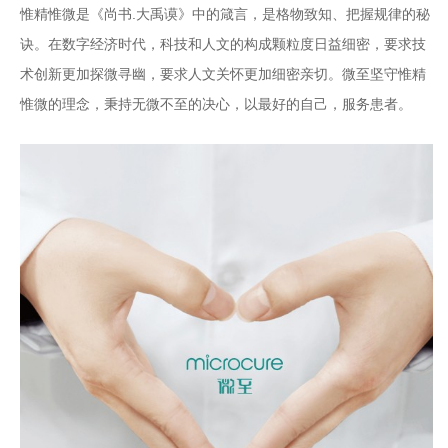
惟精惟微是《尚书.大禹谟》中的箴言，是格物致知、把握规律的秘
诀。在数字经济时代，科技和人文的构成颗粒度日益细密，要求技
术创新更加探微寻幽，要求人文关怀更加细密亲切。微至坚守惟精
惟微的理念，秉持无微不至的决心，以最好的自己，服务患者。