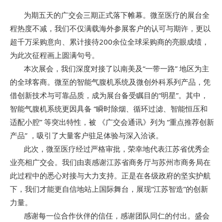
       为期五天的广交会三期正式落下帷幕。微至医疗的展台全
程热度不减，我们不仅满载海外参展客户的认可与期许，更以
超千万采购意向、累计接待200余位全球采购商的亮眼成绩，
为此次征程画上圆满句号。
       本次展会，我们深度对接了以南美及“一带一路” 地区为主
的全球客商。微至的智能气腹机系统及微创外科系列产品，凭
借创新技术与可靠品质，成为展台备受瞩目的“明星”。其中，
智能气腹机系统更因具备 “瞬时除烟、循环过滤、智能恒压和
适配小腔” 等突出特性，被 《广交会通讯》列为 “重点推荐创新
产品” ，吸引了大量客户驻足体验与深入洽谈。
       此次，微至医疗经过严格审批，荣幸地代表江苏省优秀企
业亮相广交会。我们由衷感谢江苏省商务厅与苏州市商务局在
此过程中的悉心对接与大力支持。正是在各级政府的坚实护航
下，我们才能更自信地站上国际舞台，展现“江苏智造”的创新
力量。
       感谢每一位合作伙伴的信任，感谢团队同仁的付出。盛会