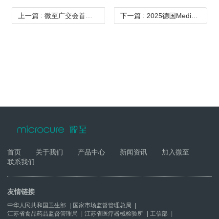
上一篇
: 微至广交会首日告捷 | 智能气腹机系统引领全场关注！
下一篇
: 2025德国Medica | 微至首日收获全球瞩目，诚邀您共建未来！
首页
关于我们
产品中心
新闻资讯
加入微至
联系我们
友情链接
中华人民共和国卫生部
|
国家市场监督管理总局
|
江苏省食品药品监督管理局
|
江苏省医疗器械检验所
|
工信部
|